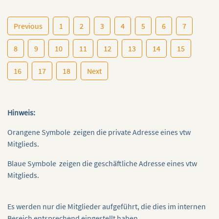
Previous
1
2
3
4
5
6
7
8
9
10
11
12
13
14
15
16
17
18
Next
Hinweis:
Orangene Symbole
zeigen die private Adresse eines vtw
Mitglieds.
Blaue Symbole
zeigen die geschäftliche Adresse eines vtw
Mitglieds.
Es werden nur die Mitglieder aufgeführt, die dies im internen
Bereich entsprechend eingestellt haben.