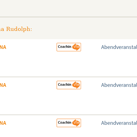
na Rudolph:
INA
Abendveransta
INA
Abendveransta
INA
Abendveransta