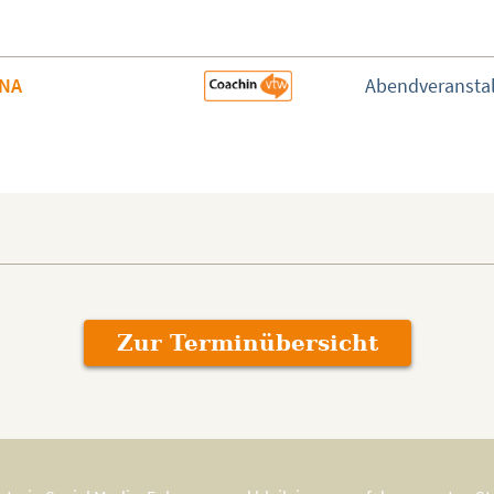
INA
Abendveransta
Zur Terminübersicht