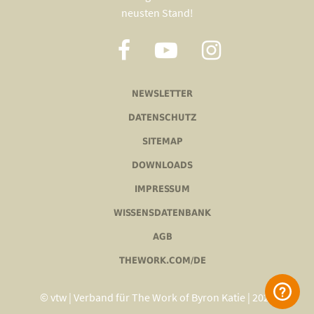
neusten Stand!
NEWSLETTER
DATENSCHUTZ
SITEMAP
DOWNLOADS
IMPRESSUM
WISSENSDATENBANK
AGB
THEWORK.COM/DE
© vtw | Verband für The Work of Byron Katie | 2020