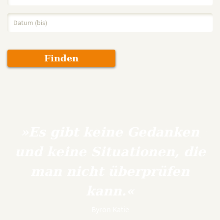
Finden
»Es gibt keine Gedanken
und keine Situationen, die
man nicht überprüfen
kann.«
Byron Katie