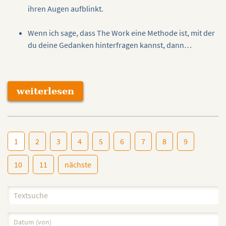
ihren Augen aufblinkt.
Wenn ich sage, dass The Work eine Methode ist, mit der
du deine Gedanken hinterfragen kannst, dann…
weiterlesen
1
2
3
4
5
6
7
8
9
10
11
nächste