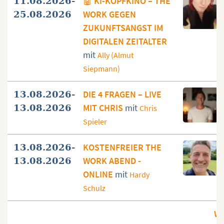
🤖 KI-KOPFKINO – THE
11.08.2026-
WORK GEGEN
25.08.2026
ZUKUNFTSANGST IM
DIGITALEN ZEITALTER
mit
Ally (Almut
Siepmann)
DIE 4 FRAGEN – LIVE
13.08.2026-
MIT CHRIS
mit
13.08.2026
Chris
Spieler
KOSTENFREIER THE
13.08.2026-
WORK ABEND -
13.08.2026
ONLINE
mit
Hardy
Schulz
We