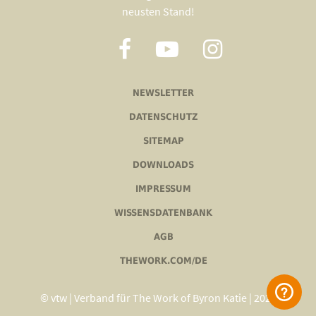
neusten Stand!
NEWSLETTER
DATENSCHUTZ
SITEMAP
DOWNLOADS
IMPRESSUM
WISSENSDATENBANK
AGB
THEWORK.COM/DE
© vtw | Verband für The Work of Byron Katie | 2020