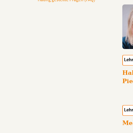
Ha
Pi
Me