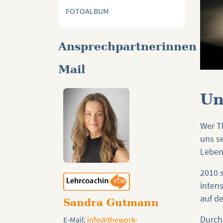
FOTOALBUM
Ansprechpartnerinnen
Mail
Un
Wer Th
uns s
Leben 
2010 s
inten
auf d
Sandra Gutmann
Durch
E-Mail:
info@thework-