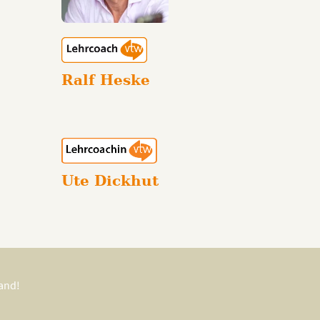
Ralf Heske
Ute Dickhut
tand!