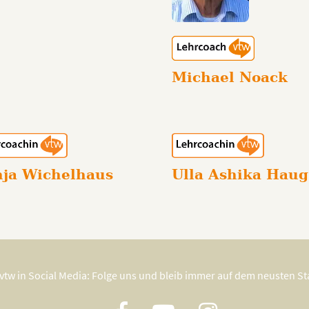
Michael Noack
nja Wichelhaus
Ulla Ashika Haug
vtw in Social Media: Folge uns und bleib immer auf dem neusten S