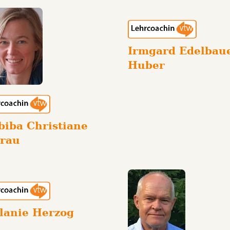
Irmgard Edelbau
Huber
biba Christiane
erau
lanie Herzog