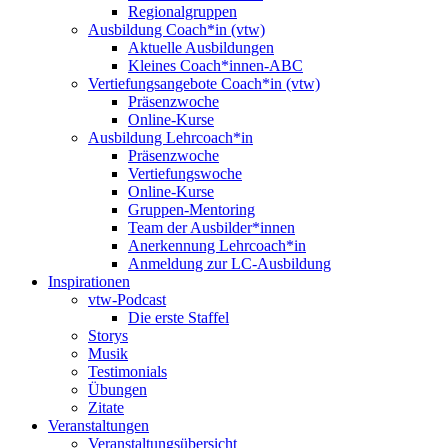
Regionalgruppen
Ausbildung Coach*in (vtw)
Aktuelle Ausbildungen
Kleines Coach*innen-ABC
Vertiefungsangebote Coach*in (vtw)
Präsenzwoche
Online-Kurse
Ausbildung Lehrcoach*in
Präsenzwoche
Vertiefungswoche
Online-Kurse
Gruppen-Mentoring
Team der Ausbilder*innen
Anerkennung Lehrcoach*in
Anmeldung zur LC-Ausbildung
Inspirationen
vtw-Podcast
Die erste Staffel
Storys
Musik
Testimonials
Übungen
Zitate
Veranstaltungen
Veranstaltungsübersicht