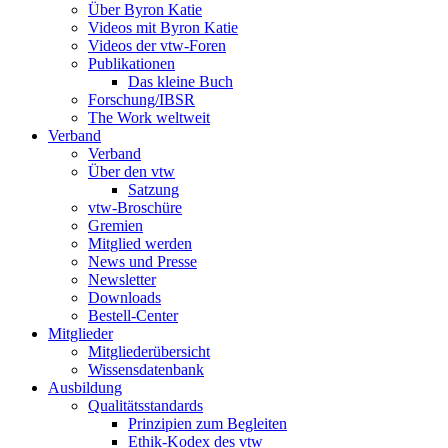
Über Byron Katie
Videos mit Byron Katie
Videos der vtw-Foren
Publikationen
Das kleine Buch
Forschung/IBSR
The Work weltweit
Verband
Verband
Über den vtw
Satzung
vtw-Broschüre
Gremien
Mitglied werden
News und Presse
Newsletter
Downloads
Bestell-Center
Mitglieder
Mitgliederübersicht
Wissensdatenbank
Ausbildung
Qualitätsstandards
Prinzipien zum Begleiten
Ethik-Kodex des vtw