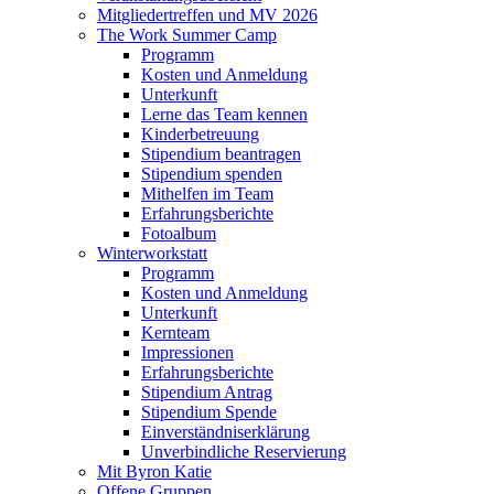
Mitgliedertreffen und MV 2026
The Work Summer Camp
Programm
Kosten und Anmeldung
Unterkunft
Lerne das Team kennen
Kinderbetreuung
Stipendium beantragen
Stipendium spenden
Mithelfen im Team
Erfahrungsberichte
Fotoalbum
Winterworkstatt
Programm
Kosten und Anmeldung
Unterkunft
Kernteam
Impressionen
Erfahrungsberichte
Stipendium Antrag
Stipendium Spende
Einverständniserklärung
Unverbindliche Reservierung
Mit Byron Katie
Offene Gruppen