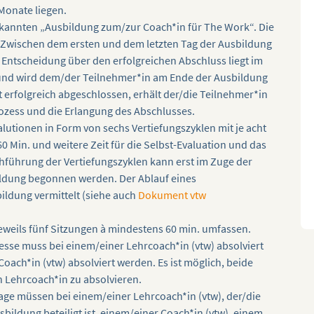
Monate liegen.
rkannten „Ausbildung zum/zur Coach*in für The Work“. Die
 Zwischen dem ersten und dem letzten Tag der Ausbildung
 Entscheidung über den erfolgreichen Abschluss liegt im
 und wird dem/der Teilnehmer*in am Ende der Ausbildung
t erfolgreich abgeschlossen, erhält der/die Teilnehmer*in
ozess und die Erlangung des Abschlusses.
lutionen in Form von sechs Vertiefungszyklen mit je acht
 Min. und weitere Zeit für die Selbst-Evaluation und das
führung der Vertiefungszyklen kann erst im Zuge der
ildung begonnen werden. Der Ablauf eines
ildung vermittelt (siehe auch
Dokument vtw
weils fünf Sitzungen à mindestens 60 min. umfassen.
sse muss bei einem/einer Lehrcoach*in (vtw) absolviert
oach*in (vtw) absolviert werden. Es ist möglich, beide
 Lehrcoach*in zu absolvieren.
age müssen bei einem/einer Lehrcoach*in (vtw), der/die
sbildung beteiligt ist, einem/einer Coach*in (vtw), einem