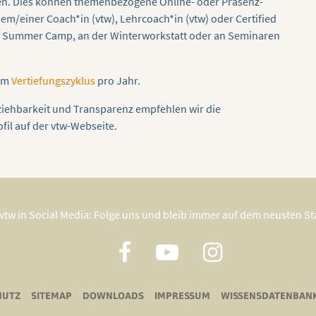
en. Dies können themenbezogene Online- oder Präsenz-
/einer Coach*in (vtw), Lehrcoach*in (vtw) oder Certified
ork Summer Camp, an der Winterworkstatt oder an Seminaren
nem
Vertiefungszyklus
pro Jahr.
ziehbarkeit und Transparenz empfehlen wir die
il auf der vtw-Webseite.
vtw in Social Media: Folge uns und bleib immer auf dem neusten S
HUTZ
SITEMAP
DOWNLOADS
IMPRESSUM
WISSENSDATENBAN