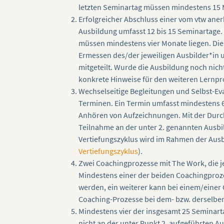
letzten Seminartag müssen mindestens 15 
Erfolgreicher Abschluss einer vom vtw ane
Ausbildung umfasst 12 bis 15 Seminartage.
müssen mindestens vier Monate liegen. Die
Ermessen des/der jeweiligen Ausbilder*in
mitgeteilt. Wurde die Ausbildung noch nich
konkrete Hinweise für den weiteren Lernpr
Wechselseitige Begleitungen und Selbst-Eva
Terminen. Ein Termin umfasst mindestens 60
Anhören von Aufzeichnungen. Mit der Durch
Teilnahme an der unter 2. genannten Ausb
Vertiefungszyklus wird im Rahmen der Ausb
Vertiefungszyklus
).
Zwei Coachingprozesse mit The Work, die je
Mindestens einer der beiden Coachingproze
werden, ein weiterer kann bei einem/einer C
Coaching-Prozesse bei dem- bzw. derselben
Mindestens vier der insgesamt 25 Seminart
nicht an der unter Punkt 2. aufgeführten Au