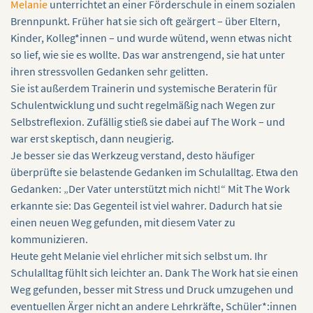
Melanie
unterrichtet an einer Förderschule in einem sozialen
Brennpunkt. Früher hat sie sich oft geärgert – über Eltern,
Kinder, Kolleg*innen – und wurde wütend, wenn etwas nicht
so lief, wie sie es wollte. Das war anstrengend, sie hat unter
ihren stressvollen Gedanken sehr gelitten.
Sie ist außerdem Trainerin und systemische Beraterin für
Schulentwicklung und sucht regelmäßig nach Wegen zur
Selbstreflexion. Zufällig stieß sie dabei auf The Work – und
war erst skeptisch, dann neugierig.
Je besser sie das Werkzeug verstand, desto häufiger
überprüfte sie belastende Gedanken im Schulalltag. Etwa den
Gedanken: „Der Vater unterstützt mich nicht!“ Mit The Work
erkannte sie: Das Gegenteil ist viel wahrer. Dadurch hat sie
einen neuen Weg gefunden, mit diesem Vater zu
kommunizieren.
Heute geht Melanie viel ehrlicher mit sich selbst um. Ihr
Schulalltag fühlt sich leichter an. Dank The Work hat sie einen
Weg gefunden, besser mit Stress und Druck umzugehen und
eventuellen Ärger nicht an andere Lehrkräfte, Schüler*:innen