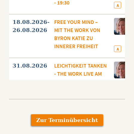
- 19:30
A
FREE YOUR MIND –
18.08.2026-
MIT THE WORK VON
26.08.2026
BYRON KATIE ZU
INNERER FREIHEIT
A
LEICHTIGKEIT TANKEN
31.08.2026
- THE WORK LIVE AM
MONTAGABEND - 18:00
- 19:30
A
AUSBILDUNG ZUR
02.09.2026-
COACH:IN FÜR THE
30.09.2026
Zur Terminübersicht
WORK - TEIL 2- 2026-
ONLINE & PRÄSENZ