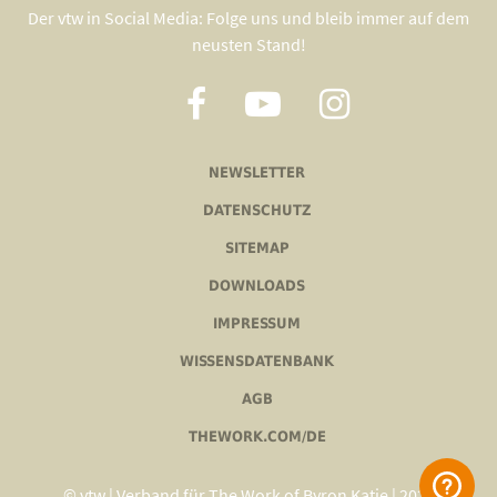
Der vtw in Social Media: Folge uns und bleib immer auf dem
neusten Stand!
NEWSLETTER
DATENSCHUTZ
SITEMAP
DOWNLOADS
IMPRESSUM
WISSENSDATENBANK
AGB
THEWORK.COM/DE
© vtw | Verband für The Work of Byron Katie | 2020