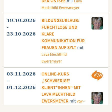
DER OSTSEE
mit
Lava
Mechthild Ewersmeyer
BILDUNGSURLAUB:
19.10.2026
FURCHTLOSE UND
-
KLARE
23.10.2026
KOMMUNIKATION FÜR
FRAUEN AUF SYLT
mit
Lava Mechthild
Ewersmeyer
ONLINE-KURS
03.11.2026
„'SCHWIERIGE'
-
KLIENT*INNEN“ MIT
01.12.2026
LAVA MECHTHILD
EWERSMEYER
mit
vtw -
Verband für The Work of