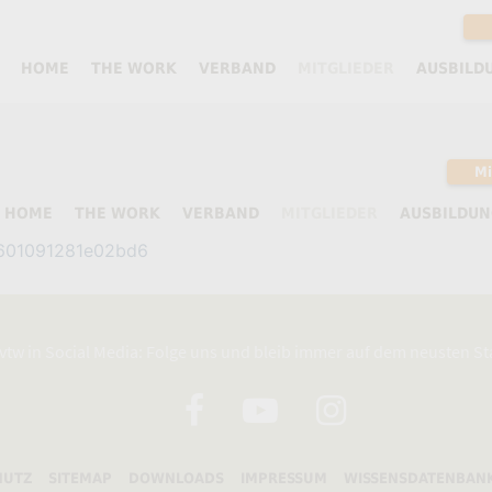
HOME
THE WORK
VERBAND
MITGLIEDER
AUSBILD
Mi
HOME
THE WORK
VERBAND
MITGLIEDER
AUSBILDUN
0601091281e02bd6
resse eines vtw Mitglieds.
vtw in Social Media: Folge uns und bleib immer auf dem neusten S
Adresse eines vtw Mitglieds.
ies im internen Bereich entsprechend eingestellt haben.
HUTZ
SITEMAP
DOWNLOADS
IMPRESSUM
WISSENSDATENBAN
oggen
und in deinem Mitgliedsprofil die Sichtbarkeitseinstellungen