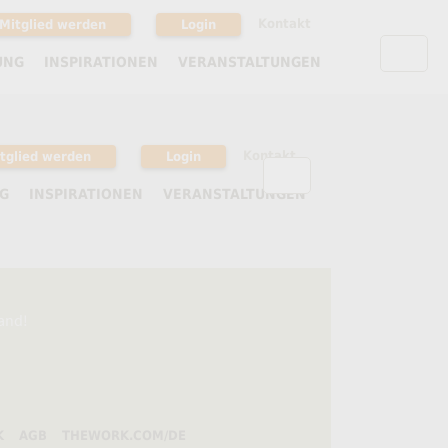
Kontakt
Mitglied werden
Login
UNG
INSPIRATIONEN
VERANSTALTUNGEN
Kontakt
tglied werden
Login
G
INSPIRATIONEN
VERANSTALTUNGEN
tand!
K
AGB
THEWORK.COM/DE
 bearbeiten.