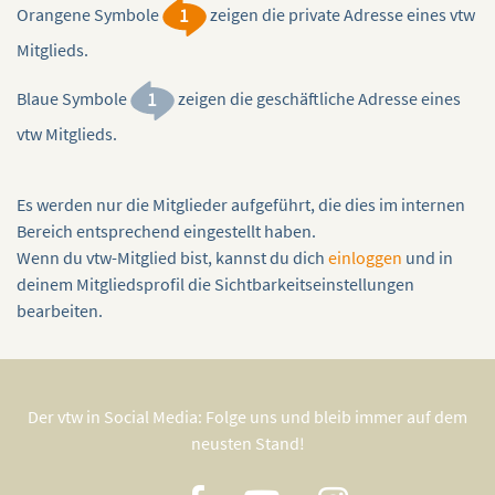
Orangene Symbole
zeigen die private Adresse eines vtw
Mitglieds.
Blaue Symbole
zeigen die geschäftliche Adresse eines
vtw Mitglieds.
JUHU! ICH HABE SÜSSIGKEITEN GEGESSEN!
Dieses Buch teilt sich auf in einen Theorie-Teil, einen
Es werden nur die Mitglieder aufgeführt, die dies im internen
Praxis-Teil, einem Übungs-Teil und einen Anhang.
Bereich entsprechend eingestellt haben.
Wenn du vtw-Mitglied bist, kannst du dich
einloggen
und in
Im Theorie-Teil beschreibt die Autorin…
deinem Mitgliedsprofil die Sichtbarkeitseinstellungen
bearbeiten.
Preis : 24,00
ISBN: 979-8612185796
Der vtw in Social Media: Folge uns und bleib immer auf dem
neusten Stand!