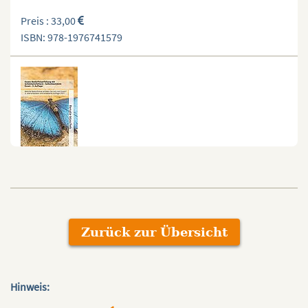
Preis : 33,00
ISBN: 978-1976741579
ESSEN: BEDÜRFNISERFÜLLUNG MIT
SCHÖNHEITSFEHLERN
Dieser Kurs gehört zur Reihe „Selbstbestimmt Essen“.
Basis der Übungen von Selbstbestimmt Essen sind die
Zurück zur Übersicht
Ideen der Gewaltfreien Kommunikation von…
Preis : 28,00
ISBN: 978-1973566731
Hinweis: