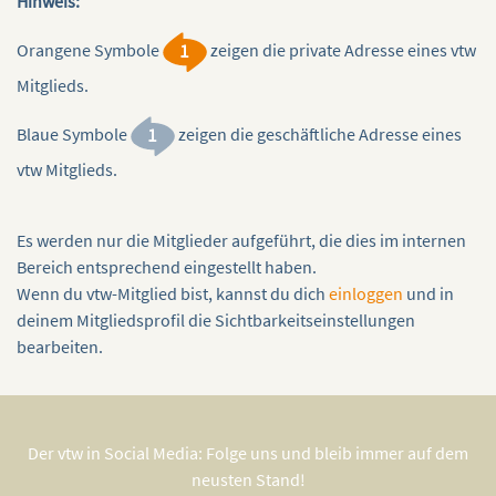
Hinweis:
Orangene Symbole
zeigen die private Adresse eines vtw
Mitglieds.
Blaue Symbole
zeigen die geschäftliche Adresse eines
vtw Mitglieds.
EINFACH MAL DIE KLAPPE HALTEN
Bericht über das Retreat Sommer 2015
Es werden nur die Mitglieder aufgeführt, die dies im internen
beingwithbyronkatie.com in Engelberg/Schweiz
Bereich entsprechend eingestellt haben.
Wenn du vtw-Mitglied bist, kannst du dich
einloggen
und in
deinem Mitgliedsprofil die Sichtbarkeitseinstellungen
Artikel erhältlich als PDF im Pack von insgesamt 5
bearbeiten.
Artikeln…
Verlag : Junfermann Verlag
Preis : 10,00
Der vtw in Social Media: Folge uns und bleib immer auf dem
neusten Stand!