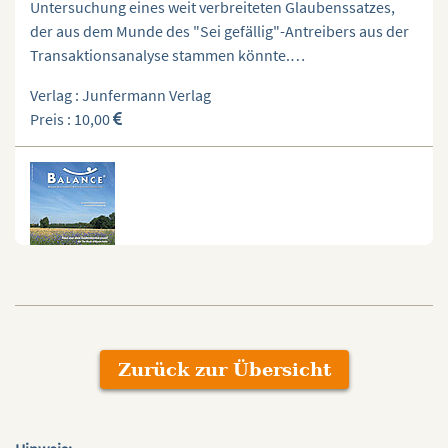
Untersuchung eines weit verbreiteten Glaubenssatzes,
der aus dem Munde des "Sei gefällig"-Antreibers aus der
Transaktionsanalyse stammen könnte.…
Verlag : Junfermann Verlag
Preis : 10,00
ZUR RUHE KOMMEN
Was ist The Work? Für wen ist The Work geeignet? Wie
finde ich meine Antworten? The Work in Aktion –
Zurück zur Übersicht
Untersuchung eines universellen Glaubenssatzes:…
Verlag : AS Printmedienverlag