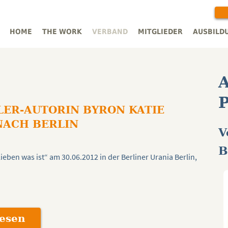
HOME
THE WORK
VERBAND
MITGLIEDER
AUSBILD
A
P
LER-AUTORIN BYRON KATIE
ACH BERLIN
V
B
eben was ist“ am 30.06.2012 in der Berliner Urania Berlin,
lesen